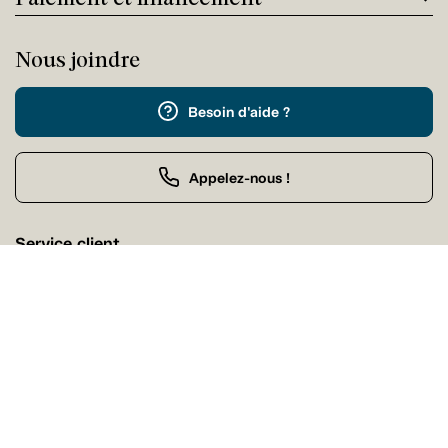
Nous joindre
Besoin d'aide ?
Appelez-nous !
Service client
Vendredi 09:00 - 17:00
Achat par téléphone
Vendredi 09:00 - 21:00
Nos magasins
Trouvez facilement un magasin Tanguay près de chez
vous