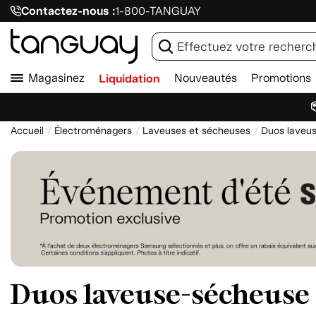
Contactez-nous :
1-800-TANGUAY
Magasinez
Liquidation
Nouveautés
Promotions

Accueil
Électroménagers
Laveuses et sécheuses
Duos laveu
Duos laveuse-sécheuse 