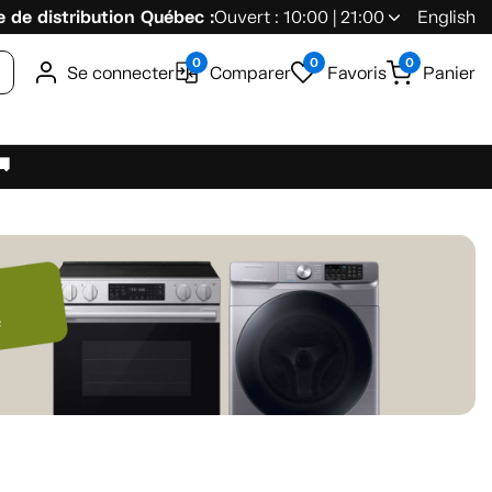
 de distribution Québec :
Ouvert : 10:00 | 21:00
English
0
0
0
Se connecter
Comparer
Favoris
Panier
🚚