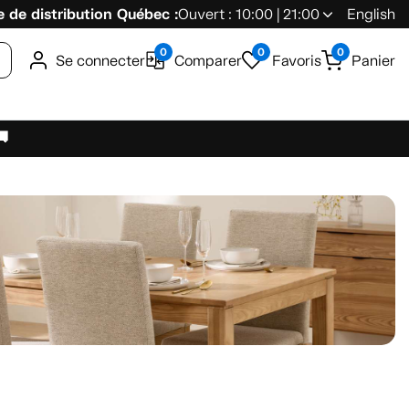
 de distribution Québec :
Ouvert : 10:00 | 21:00
English
0
0
0
Se connecter
Comparer
Favoris
Panier
🚚