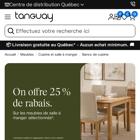
Centre de distribution Québec
0
0
0
📦 Livraison gratuite au Québec* - Aucun achat minimum. 🚚
Accueil
Meubles
Cuisine et salle à manger
Bancs de cuisine