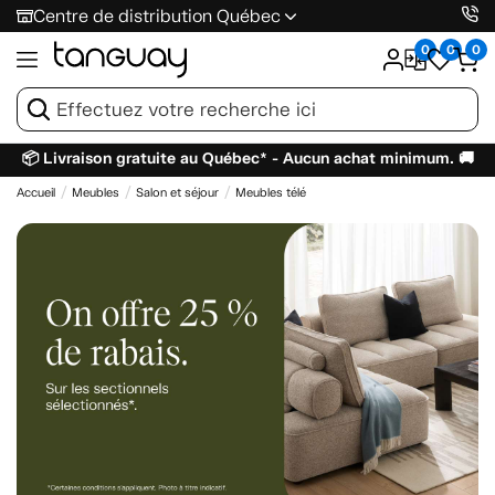
Centre de distribution Québec
0
0
0
📦 Livraison gratuite au Québec* - Aucun achat minimum. 🚚
Accueil
Meubles
Salon et séjour
Meubles télé