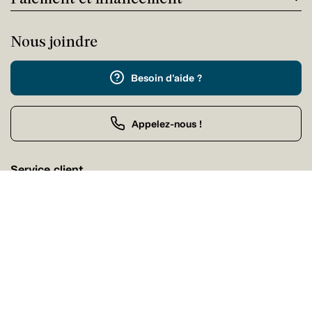
Nous joindre
Besoin d'aide ?
Appelez-nous !
Service client
Samedi Fermé
Achat par téléphone
Samedi 09:00 - 21:00
Nos magasins
Trouvez facilement un magasin Tanguay près de chez
vous