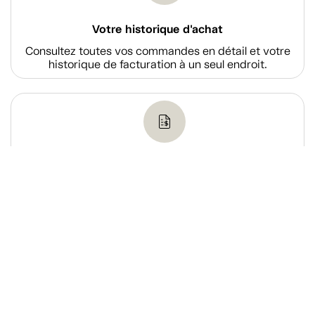
Votre historique d'achat
Consultez toutes vos commandes en détail et votre
historique de facturation à un seul endroit.
Payer le solde d'une facture
Acquittez le solde d’une de vos factures via notre
système de paiement en ligne sécurisé.
Magasiner