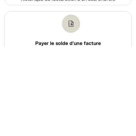
Payer le solde d'une facture
Acquittez le solde d’une de vos factures via notre
système de paiement en ligne sécurisé.
Magasiner
À propos de Tanguay