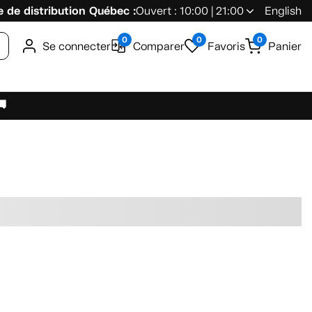
 de distribution Québec :
Ouvert : 10:00 | 21:00
English
0
0
0
Se connecter
Comparer
Favoris
Panier
🚚