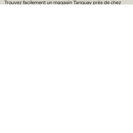
Trouvez facilement un magasin Tanguay près de chez
vous
Trouver un magasin
Suivez-nous
Ne manquez rien !
Courriel
Oui! J'aimerais recevoir par courriel les offres et les
nouveautés de Tanguay. Il est possible de se
désabonner à tout moment.
Je m'abonne