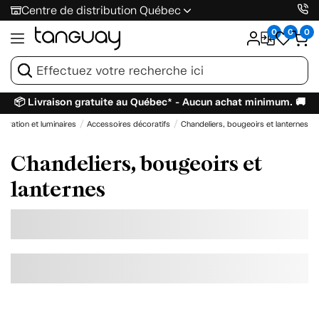
Centre de distribution Québec
0
0
0
📦 Livraison gratuite au Québec* - Aucun achat minimum. 🚚
coration et luminaires
Accessoires décoratifs
Chandeliers, bougeoirs et lanternes
Chandeliers, bougeoirs et
lanternes