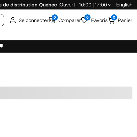
 de distribution Québec :
Ouvert : 10:00 | 17:00
English
0
0
0
Se connecter
Comparer
Favoris
Panier
🚚