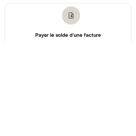
Payer le solde d'une facture
Acquittez le solde d’une de vos factures via notre
système de paiement en ligne sécurisé.
Magasiner
À propos de Tanguay