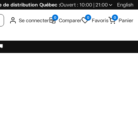
 de distribution Québec :
Ouvert : 10:00 | 21:00
English
0
0
0
Se connecter
Comparer
Favoris
Panier
🚚