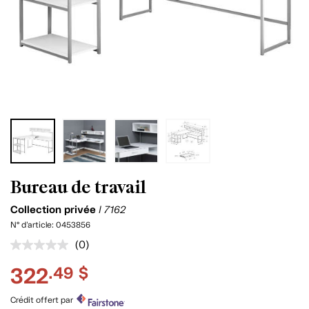
Bureau de travail
Collection privée
I 7162
N° d'article:
0453856
(0)
Aucune
cote
322
.49 $
pour
ce
produit.
Crédit offert par
Lien