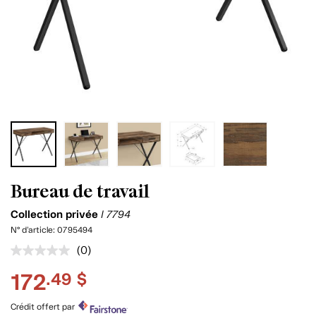
Bureau de travail
Collection privée
I 7794
N° d'article:
0795494
(0)
Aucune
cote
172
.49 $
pour
ce
produit.
Crédit offert par
Lien