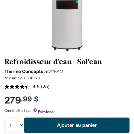
Refroidisseur d'eau - Sol'eau
Thermo Concepts
SOL'EAU
N° d'article:
0500728
4.5
(25)
Lire
les
279
.99 $
25
commentaires.
Lien
Crédit offert par
vers
la
même
Ajouter au panier
page.