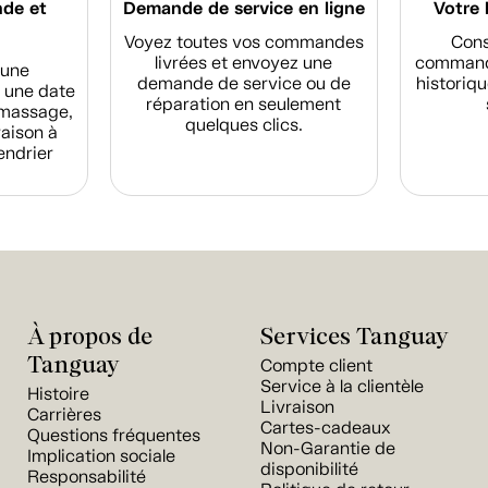
nde et
Demande de service en ligne
Votre 
Voyez toutes vos commandes
Cons
livrées et envoyez une
commande
d'une
demande de service ou de
historiqu
 une date
réparation en seulement
amassage,
quelques clics.
raison à
endrier
À propos de
Services Tanguay
Tanguay
Compte client
Service à la clientèle
Histoire
Livraison
Carrières
Cartes-cadeaux
Questions fréquentes
Non-Garantie de
Implication sociale
disponibilité
Responsabilité