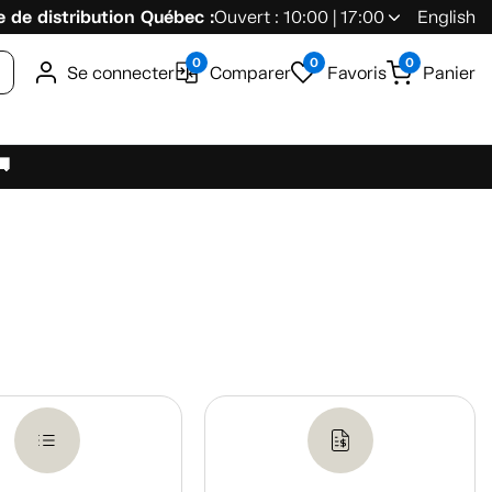
 de distribution Québec :
Ouvert : 10:00 | 17:00
English
0
0
0
Se connecter
Comparer
Favoris
Panier
🚚