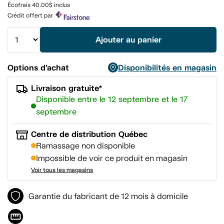
Lien
Écofrais 40.00$ inclus
vers
Crédit offert par
la
même
page.
Ajouter au panier
Options d’achat
Disponibilités en magasin
Livraison gratuite*
Disponible entre le 12 septembre et le 17
septembre
Centre de distribution Québec
Ramassage non disponible
Impossible de voir ce produit en magasin
Voir tous les magasins
Garantie du fabricant de 12 mois à domicile