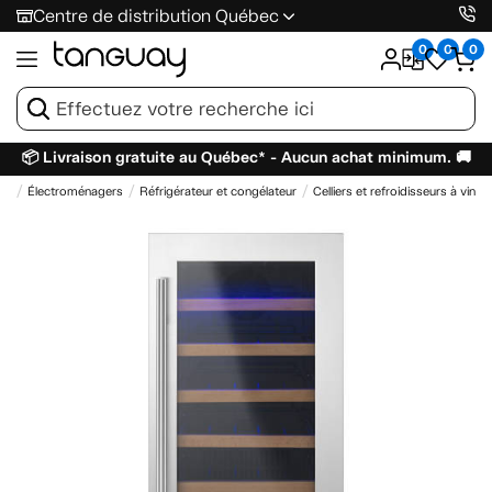
Centre de distribution Québec
0
0
0
📦 Livraison gratuite au Québec* - Aucun achat minimum. 🚚
il
Électroménagers
Réfrigérateur et congélateur
Celliers et refroidisseurs à vin