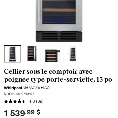
Cellier sous le comptoir avec
poignée type porte-serviette, 15 po
Whirlpool
WUW35X15DS
N° d'article:
0740473
4.6
(69)
Lire
les
1 539
.99 $
69
commentaires.