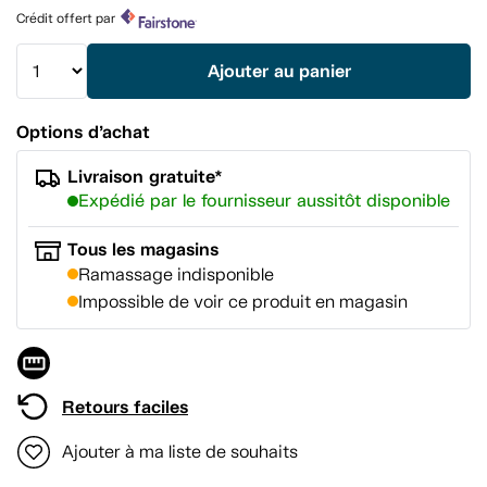
Lien
Crédit offert par
vers
la
même
Ajouter au panier
page.
Options d’achat
Livraison gratuite*
Expédié par le fournisseur aussitôt disponible
Tous les magasins
Ramassage indisponible
Impossible de voir ce produit en magasin
Retours faciles
Ajouter à ma liste de souhaits