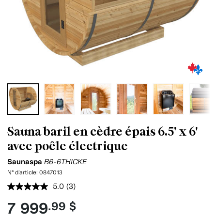
Sauna baril en cèdre épais 6.5' x 6'
avec poêle électrique
Saunaspa
B6-6THICKE
N° d'article:
0847013
5.0
(3)
Lire
les
7 999
.99 $
3
commentaires.