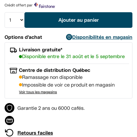
produit.
Crédit offert par
Lien
vers
la
Ajouter au panier
même
page.
Options d’achat
Disponibilités en magasin
Livraison gratuite*
Disponible entre le 31 août et le 5 septembre
Centre de distribution Québec
Ramassage non disponible
Impossible de voir ce produit en magasin
Voir tous les magasins
Garantie 2 ans ou 6000 cafés.
Retours faciles