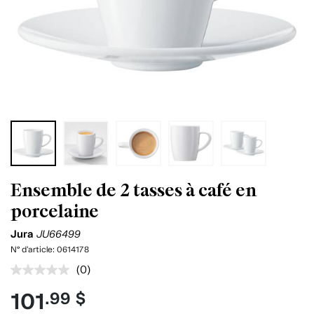
Ensemble de 2 tasses à café en
porcelaine
Jura
JU66499
N° d'article:
0614178
(0)
Aucune
cote
101
.99 $
pour
ce