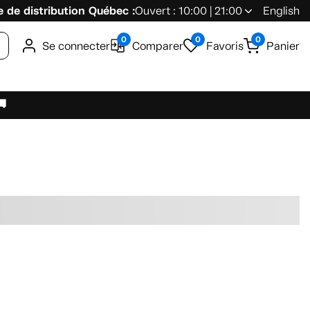
 de distribution Québec :
Ouvert : 10:00 | 21:00
English
0
0
0
Se connecter
Comparer
Favoris
Panier
🚚