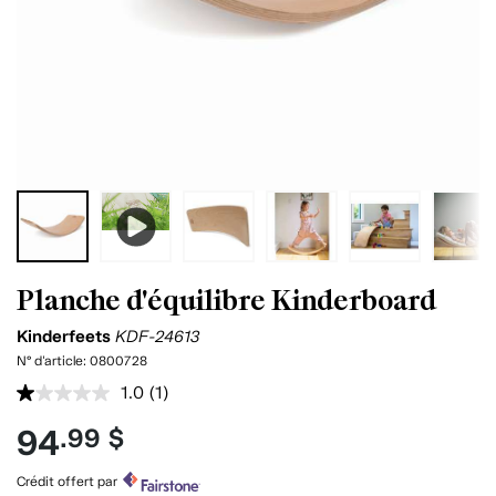
Planche d'équilibre Kinderboard
Kinderfeets
KDF-24613
N° d'article:
0800728
1.0
(1)
Lire
1
94
.99 $
commentaire.
Lien
vers
Crédit offert par
la