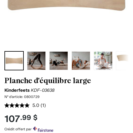
Planche d'équilibre large
Kinderfeets
KDF-03638
N° d'article:
0800729
5.0
(1)
Lire
1
107
.99 $
commentaire.
Lien
vers
Crédit offert par
la