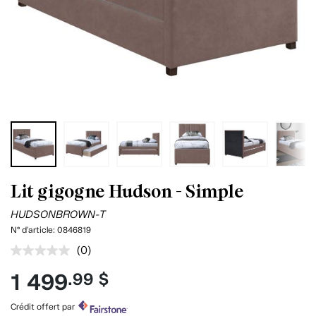
Lit gigogne Hudson - Simple
HUDSONBROWN-T
N° d'article:
0846819
(0)
Aucune
cote
1 499
.99 $
pour
ce
produit.
Crédit offert par
Lien