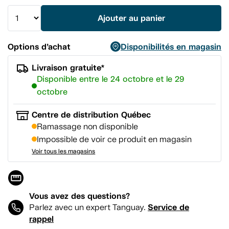
vers
la
Ajouter au panier
même
page.
Options d’achat
Disponibilités en magasin
Livraison gratuite*
Disponible entre le 24 octobre et le 29
octobre
Centre de distribution Québec
Ramassage non disponible
Impossible de voir ce produit en magasin
Voir tous les magasins
Vous avez des questions?
Service de
Parlez avec un expert Tanguay.
rappel