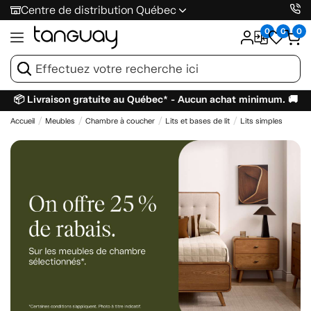
Centre de distribution Québec
0
0
0
📦 Livraison gratuite au Québec* - Aucun achat minimum. 🚚
Accueil
Meubles
Chambre à coucher
Lits et bases de lit
Lits simples