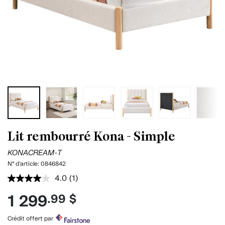
Lit rembourré Kona - Simple
KONACREAM-T
N° d'article:
0846842
4.0
(1)
Lire
1
1 299
.99 $
commentaire.
Lien
vers
Crédit offert par
la