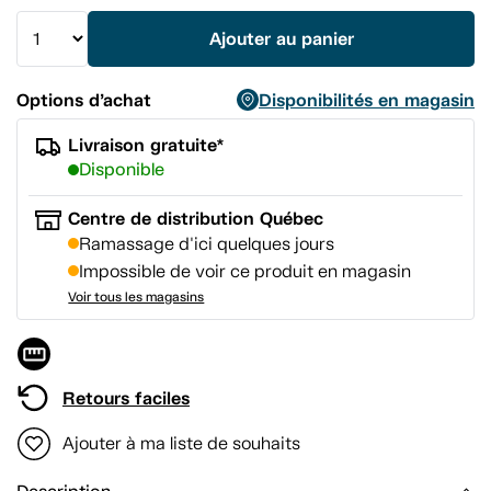
vers
la
Ajouter au panier
même
page.
Options d’achat
Disponibilités en magasin
Livraison gratuite*
Disponible
Centre de distribution Québec
Ramassage d'ici quelques jours
Impossible de voir ce produit en magasin
Voir tous les magasins
Retours faciles
Ajouter à ma liste de souhaits