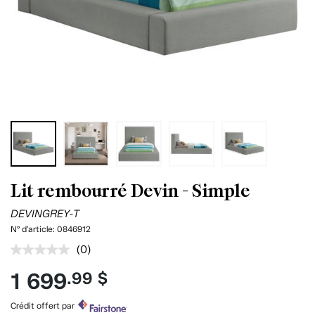
Lit rembourré Devin - Simple
DEVINGREY-T
N° d'article:
0846912
(0)
Aucune
cote
1 699
.99 $
pour
ce
produit.
Crédit offert par
Lien