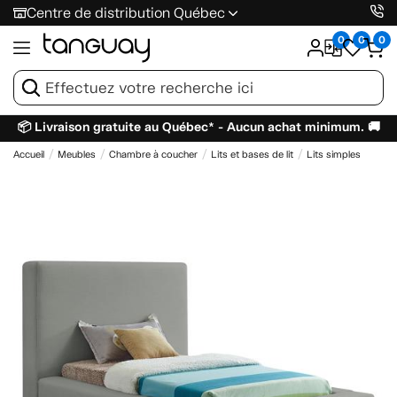
Centre de distribution Québec
0
0
0
📦 Livraison gratuite au Québec* - Aucun achat minimum. 🚚
Accueil
Meubles
Chambre à coucher
Lits et bases de lit
Lits simples