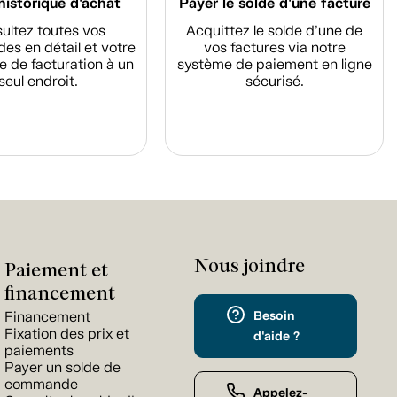
historique d'achat
Payer le solde d'une facture
ultez toutes vos
Acquittez le solde d’une de
s en détail et votre
vos factures via notre
e de facturation à un
système de paiement en ligne
seul endroit.
sécurisé.
Nous joindre
Paiement et
financement
Besoin
Financement
Fixation des prix et
d'aide ?
paiements
Payer un solde de
commande
Appelez-