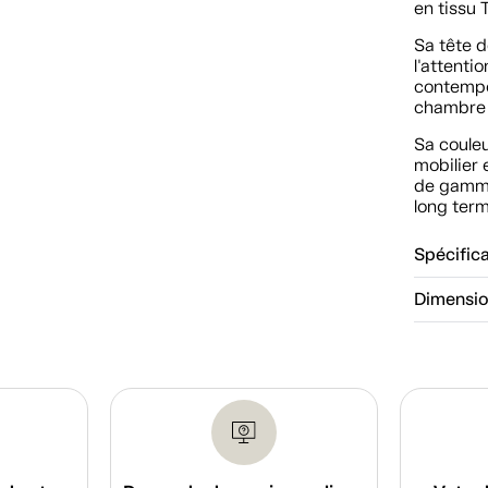
en tissu
Sa tête d
l'attenti
contempo
chambre 
Sa coule
mobilier 
de gamme 
long ter
Spécific
Dimensi