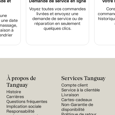
nde et
Demande de service en ligne
Votre 
Voyez toutes vos commandes
Cons
livrées et envoyez une
commande
d'une
demande de service ou de
historiqu
 une date
réparation en seulement
amassage,
quelques clics.
raison à
endrier
À propos de
Services Tanguay
Tanguay
Compte client
Service à la clientèle
Histoire
Livraison
Carrières
Cartes-cadeaux
Questions fréquentes
Non-Garantie de
Implication sociale
disponibilité
Responsabilité
Politique de retour