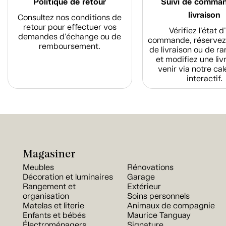
Politique de retour
Suivi de comma
livraison
Consultez nos conditions de
retour pour effectuer vos
Vérifiez l'état 
demandes d'échange ou de
commande, réservez
remboursement.
de livraison ou de r
et modifiez une liv
venir via notre cal
interactif.
Magasiner
Meubles
Rénovations
Décoration et luminaires
Garage
Rangement et
Extérieur
organisation
Soins personnels
Matelas et literie
Animaux de compagnie
Enfants et bébés
Maurice Tanguay
Électroménagers
Signature