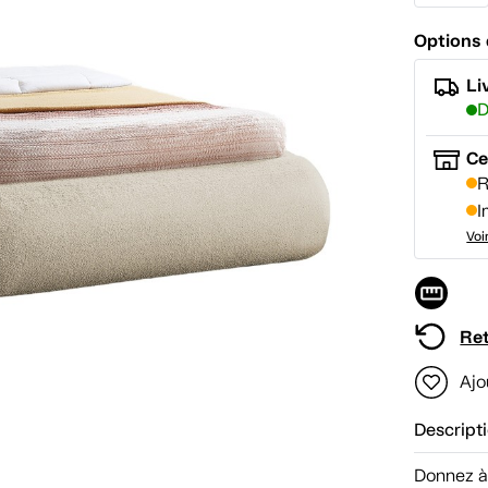
Options 
Li
D
Ce
R
I
Voi
Ret
Ajo
Descript
Donnez à