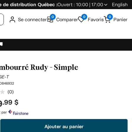
 de distribution Québec :
Ouvert : 10:00 | 17:00
English
0
0
0
Se connecter
Comparer
Favoris
Panier
🚚
embourré Rudy - Simple
GE-T
0846932
(0)
Aucune
cote
9
.99 $
pour
ce
produit.
t par
Lien
vers
Ajouter au panier
la
même