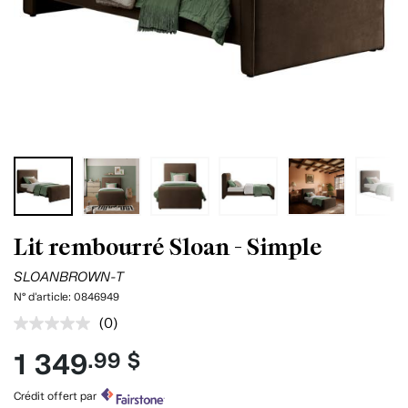
Lit rembourré Sloan - Simple
SLOANBROWN-T
N° d'article:
0846949
(0)
Aucune
cote
1 349
.99 $
pour
ce
produit.
Crédit offert par
Lien