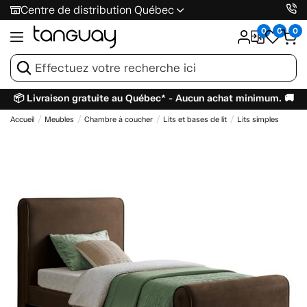
Centre de distribution Québec
0
0
0
📦 Livraison gratuite au Québec* - Aucun achat minimum. 🚚
Accueil
Meubles
Chambre à coucher
Lits et bases de lit
Lits simples