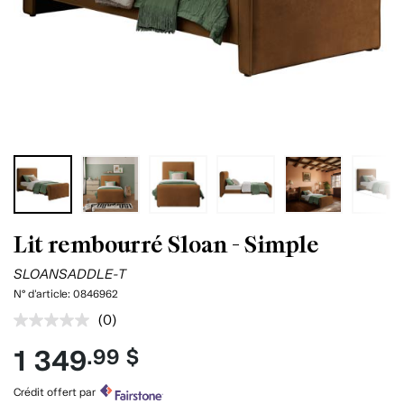
Lit rembourré Sloan - Simple
SLOANSADDLE-T
N° d'article:
0846962
(0)
Aucune
cote
1 349
.99 $
pour
ce
produit.
Crédit offert par
Lien