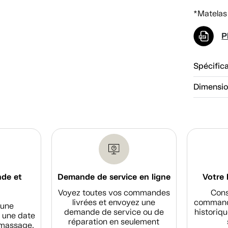
*Matelas 
P
Spécific
Dimensi
nde et
Demande de service en ligne
Votre 
Voyez toutes vos commandes
Cons
livrées et envoyez une
commande
d'une
demande de service ou de
historiqu
 une date
réparation en seulement
amassage,