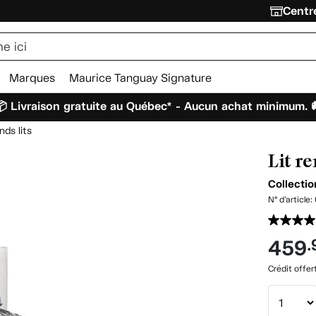
Centre
Marques
Maurice Tanguay Signature
 Livraison gratuite au Québec* - Aucun achat minimum. 
nds lits
Lit r
Collecti
N° d'article:
459
.
Crédit offer