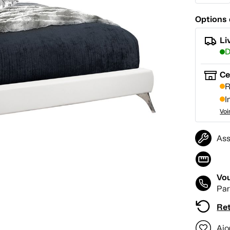
Options 
Li
D
Ce
R
I
Voi
Ass
Vou
Par
Ret
Ajo