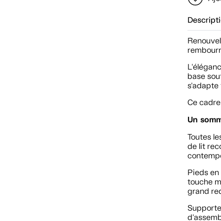
Descript
Renouvel
rembourr
L'éléganc
base sout
s'adapte 
Ce cadre 
Un sommi
Toutes le
de lit re
contempo
Pieds en 
touche m
grand req
Supporte 
d'assemb