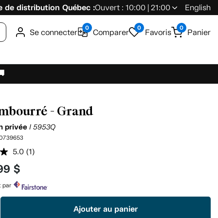
 de distribution Québec :
Ouvert : 10:00 | 21:00
English
0
0
0
Se connecter
Comparer
Favoris
Panier
🚚
embourré - Grand
on privée
I 5953Q
0739653
5.0
(1)
Lire
1
99 $
commentaire.
Lien
vers
t par
la
même
Ajouter au panier
page.