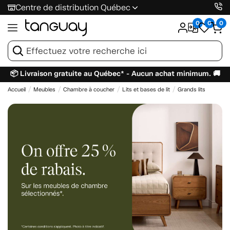
Centre de distribution Québec
0
0
0
📦 Livraison gratuite au Québec* - Aucun achat minimum. 🚚
Accueil
Meubles
Chambre à coucher
Lits et bases de lit
Grands lits