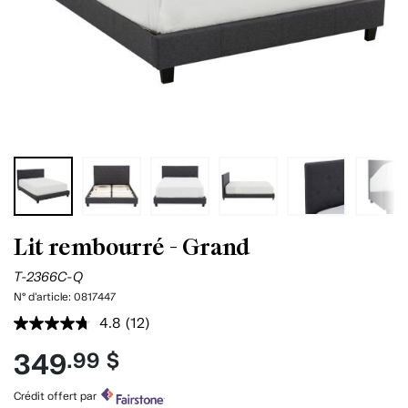
Lit rembourré - Grand
T-2366C-Q
N° d'article:
0817447
4.8
(12)
Lire
les
349
.99 $
12
commentaires.
Lien
Crédit offert par
vers