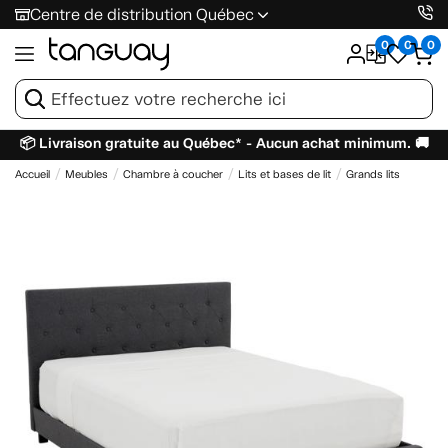
Centre de distribution Québec
0
0
0
📦 Livraison gratuite au Québec* - Aucun achat minimum. 🚚
Accueil
Meubles
Chambre à coucher
Lits et bases de lit
Grands lits