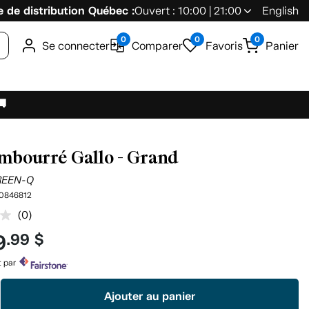
 de distribution Québec :
Ouvert : 10:00 | 21:00
English
0
0
0
Se connecter
Comparer
Favoris
Panier
🚚
embourré Gallo - Grand
REEN-Q
0846812
(0)
Aucune
cote
9
.99 $
pour
ce
produit.
t par
Lien
vers
Ajouter au panier
la
même