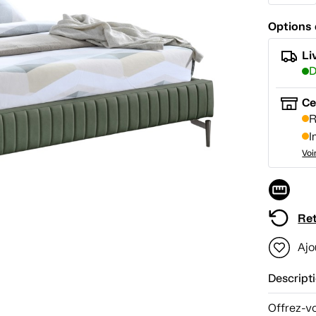
Options 
Li
D
Ce
R
I
Voi
Ret
Ajo
Descript
Offrez-vo