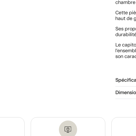
chambre 
Cette piè
haut de g
Ses propr
durabilit
Le capito
l'ensembl
son cara
Spécific
Dimensi