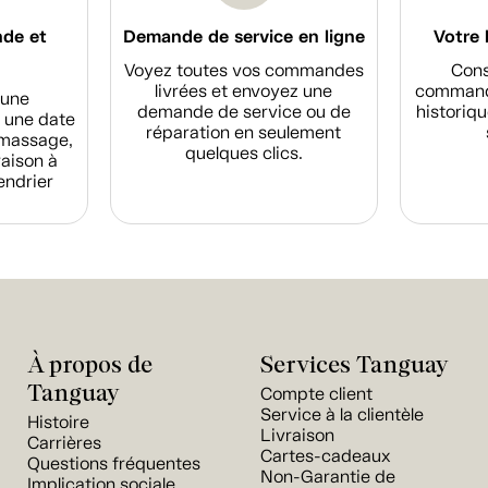
nde et
Demande de service en ligne
Votre 
Voyez toutes vos commandes
Cons
livrées et envoyez une
commande
d'une
demande de service ou de
historiqu
 une date
réparation en seulement
amassage,
quelques clics.
raison à
endrier
À propos de
Services Tanguay
Tanguay
Compte client
Service à la clientèle
Histoire
Livraison
Carrières
Cartes-cadeaux
Questions fréquentes
Non-Garantie de
Implication sociale