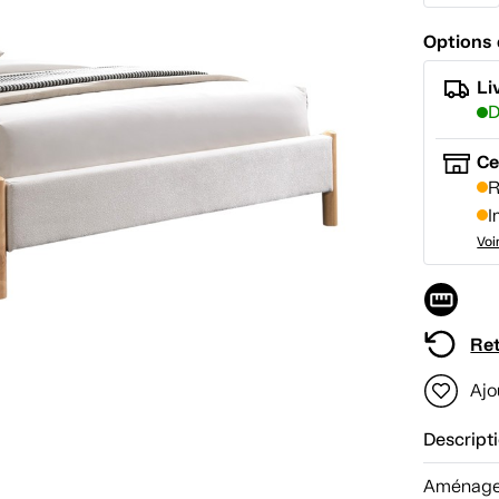
Options 
Li
D
Ce
R
I
Voi
Ret
Ajo
Descript
Aménagez