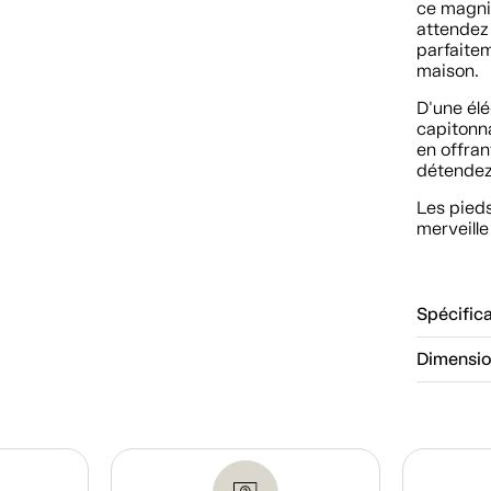
ce magnif
attendez
parfaite
maison.
D'une élé
capitonna
en offran
détendez
Les pieds
merveille 
Spécific
Dimensi