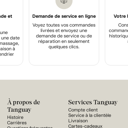
nde et
Demande de service en ligne
Votre 
Voyez toutes vos commandes
Cons
livrées et envoyez une
commande
d'une
demande de service ou de
historiqu
 une date
réparation en seulement
amassage,
quelques clics.
raison à
endrier
À propos de
Services Tanguay
Tanguay
Compte client
Service à la clientèle
Histoire
Livraison
Carrières
Cartes-cadeaux