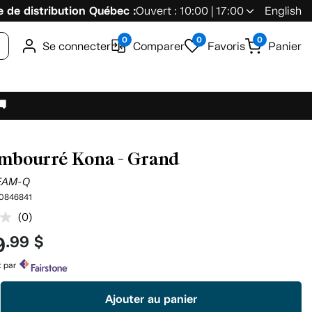
 de distribution Québec :
Ouvert : 10:00 | 17:00
English
0
0
0
Se connecter
Comparer
Favoris
Panier
🚚
embourré Kona - Grand
EAM-Q
0846841
(0)
Aucune
cote
9
.99 $
pour
ce
produit.
t par
Lien
vers
Ajouter au panier
la
même