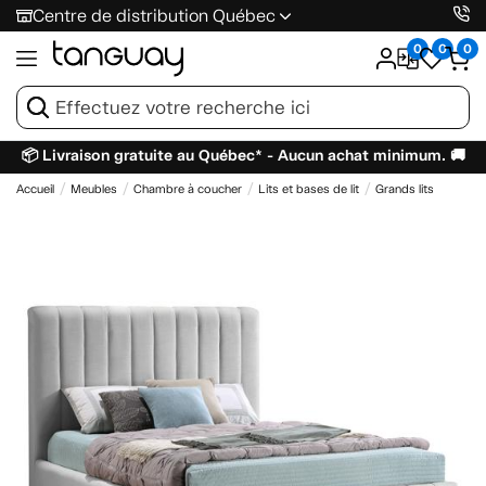
Centre de distribution Québec
0
0
0
📦 Livraison gratuite au Québec* - Aucun achat minimum. 🚚
Accueil
Meubles
Chambre à coucher
Lits et bases de lit
Grands lits