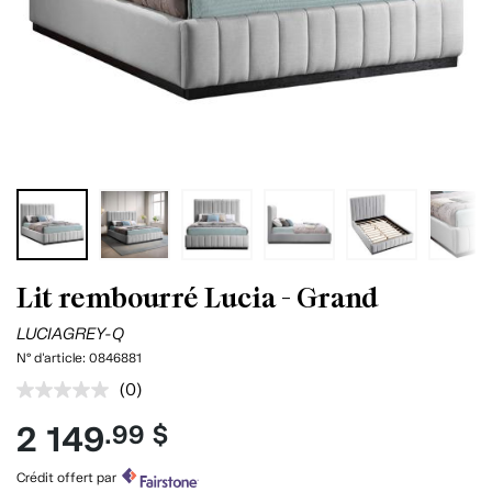
Lit rembourré Lucia - Grand
LUCIAGREY-Q
N° d'article:
0846881
(0)
Aucune
cote
2 149
.99 $
pour
ce
produit.
Crédit offert par
Lien