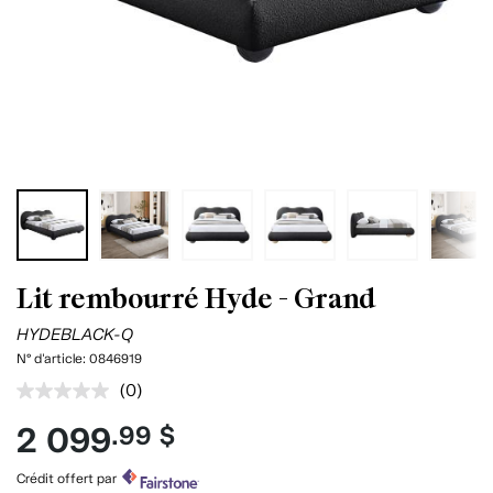
Lit rembourré Hyde - Grand
HYDEBLACK-Q
N° d'article:
0846919
(0)
Aucune
cote
2 099
.99 $
pour
ce
produit.
Crédit offert par
Lien