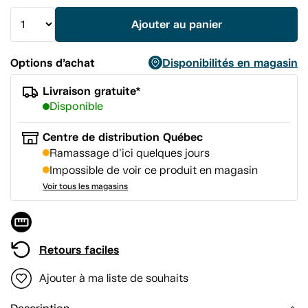
vers
la
Ajouter au panier
même
page.
Options d’achat
Disponibilités en magasin
Livraison gratuite*
Disponible
Centre de distribution Québec
Ramassage d'ici quelques jours
Impossible de voir ce produit en magasin
Voir tous les magasins
Retours faciles
Ajouter à ma liste de souhaits