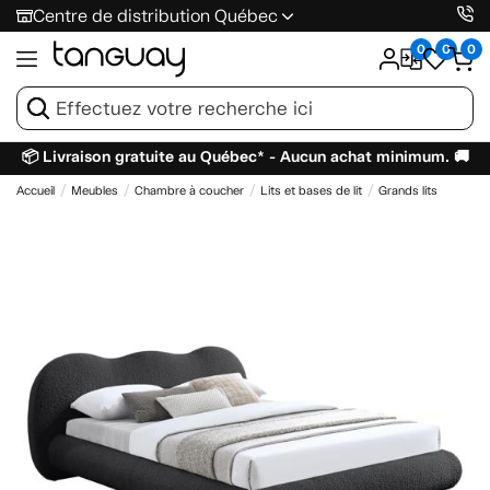
Centre de distribution Québec
0
0
0
📦 Livraison gratuite au Québec* - Aucun achat minimum. 🚚
Accueil
Meubles
Chambre à coucher
Lits et bases de lit
Grands lits