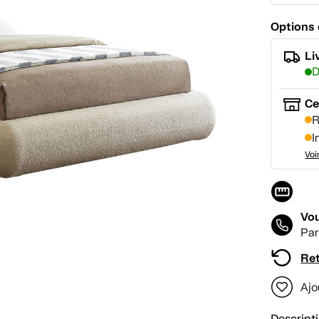
Options 
Li
D
Ce
R
I
Voi
Vou
Par
Ret
Ajo