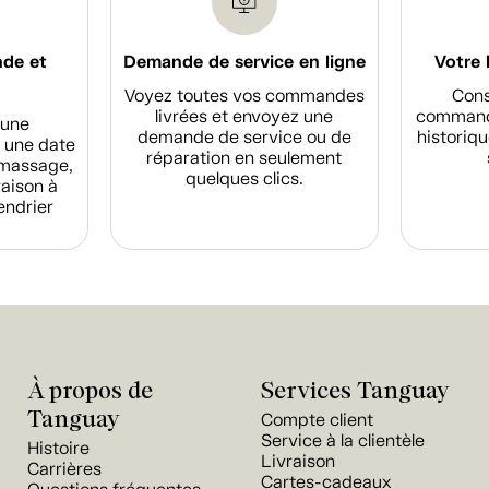
nde et
Demande de service en ligne
Votre 
Voyez toutes vos commandes
Cons
livrées et envoyez une
commande
d'une
demande de service ou de
historiqu
 une date
réparation en seulement
amassage,
quelques clics.
raison à
endrier
À propos de
Services Tanguay
Tanguay
Compte client
Service à la clientèle
Histoire
Livraison
Carrières
Cartes-cadeaux