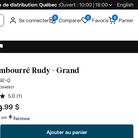
 de distribution Québec :
Ouvert : 10:00 | 18:00
English
0
0
0
Se connecter
Comparer
Favoris
Panier
🚚
embourré Rudy - Grand
GE-Q
0846931
5.0
(1)
Lire
1
9
.99 $
commentaire.
Lien
vers
t par
la
même
Ajouter au panier
page.