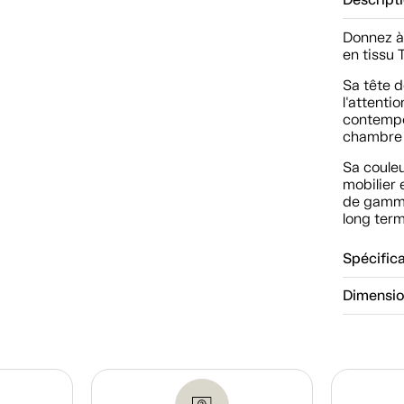
Descript
Donnez à
en tissu
Sa tête d
l'attenti
contempo
chambre 
Sa coule
mobilier 
de gamme 
long ter
Spécific
Dimensi