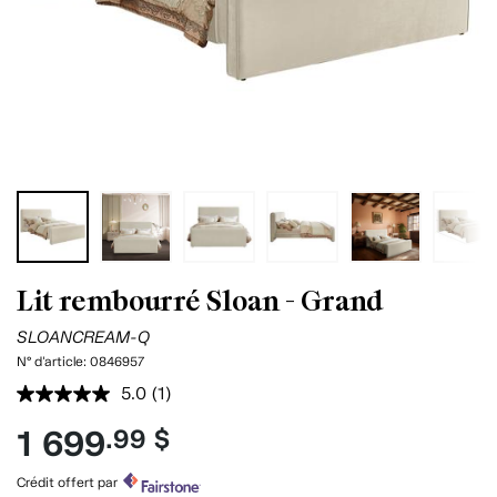
Lit rembourré Sloan - Grand
SLOANCREAM-Q
N° d'article:
0846957
5.0
(1)
Lire
1
1 699
.99 $
commentaire.
Lien
vers
Crédit offert par
la