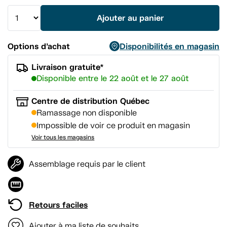
la
même
Ajouter au panier
page.
Options d’achat
Disponibilités en magasin
Livraison gratuite*
Disponible entre le 22 août et le 27 août
Centre de distribution Québec
Ramassage non disponible
Impossible de voir ce produit en magasin
Voir tous les magasins
Assemblage requis par le client
Retours faciles
Ajouter à ma liste de souhaits