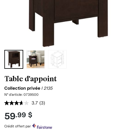
Table d'appoint
Collection privée
I 2135
N° d'article:
0739500
3.7
(3)
Lire
les
59
.99 $
3
commentaires.
Lien
Crédit offert par
vers