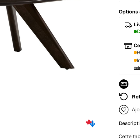
Options 
Li
D
Ce
R
I
Voi
Ret
Ajo
Descript
Cette tab