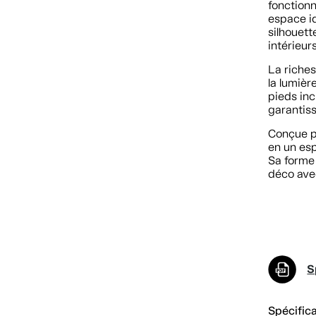
fonctionn
espace i
silhouet
intérieurs
La riche
la lumiè
pieds in
garantiss
Conçue p
en un esp
Sa forme 
déco ave
S
Spécific