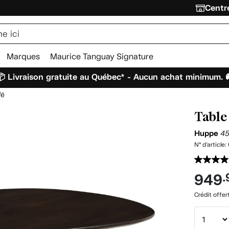
Centre
Marques
Maurice Tanguay Signature
 Livraison gratuite au Québec* - Aucun achat minimum. 
fé
Table
Huppe
4
N° d'article:
949
.
Crédit offer