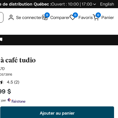
 de distribution Québec :
Ouvert : 10:00 | 17:00
English
0
0
0
Se connecter
Comparer
Favoris
Panier
🚚
 à café tudio
570
0573916
4.5
(2)
Lire
les
99 $
2
commentaires.
Lien
t par
vers
la
Ajouter au panier
même
page.