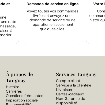
nde et
Demande de service en ligne
Votre 
Voyez toutes vos commandes
Cons
livrées et envoyez une
commande
d'une
demande de service ou de
historiqu
 une date
réparation en seulement
amassage,
quelques clics.
raison à
endrier
À propos de
Services Tanguay
Tanguay
Compte client
Service à la clientèle
Histoire
Livraison
Carrières
Cartes-cadeaux
Questions fréquentes
Non-Garantie de
Implication sociale
disponibilité
Responsabilité