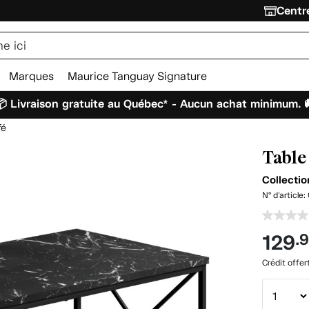
Centre
Marques
Maurice Tanguay Signature
 Livraison gratuite au Québec* - Aucun achat minimum. 
fé
Table
Collecti
N° d'article:
129
.
Crédit offer