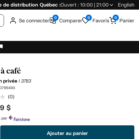
 de distribution Québec :
Ouvert : 10:00 | 21:00
English
0
0
0
Se connecter
Comparer
Favoris
Panier
🚚
 à café
on privée
I 3783
0795430
(0)
Aucune
cote
99 $
pour
ce
produit.
t par
Lien
vers
Ajouter au panier
la
même