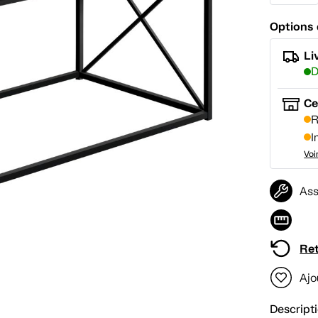
Options 
Li
D
Ce
R
I
Voi
Ass
Ret
Ajo
Descript