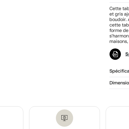
Cette tab
et gris a
boudoir. 
cette ta
forme de 
s'harmoni
maisons,
S
Spécific
Dimensi