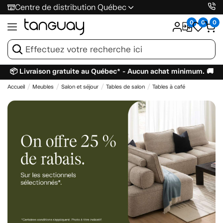
Centre de distribution Québec
0
0
0
📦 Livraison gratuite au Québec* - Aucun achat minimum. 🚚
Accueil
Meubles
Salon et séjour
Tables de salon
Tables à café