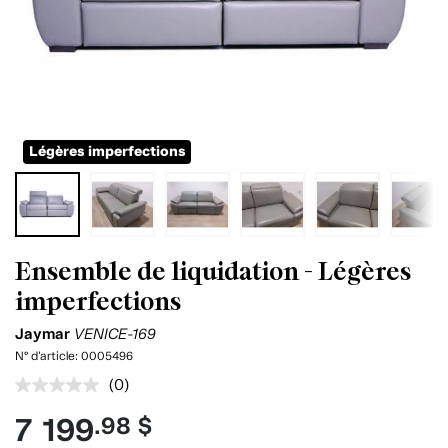
Légères imperfections
Ensemble de liquidation - Légères
imperfections
Jaymar
VENICE-169
N° d'article:
0005496
(0)
Aucune
cote
7 199
.98 $
pour
ce