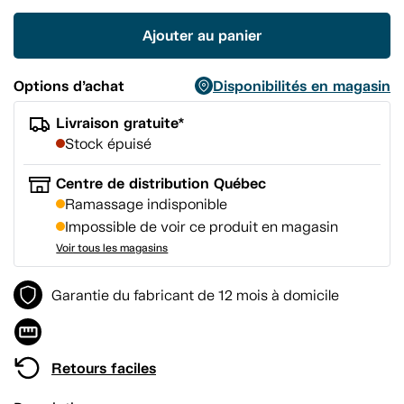
produit.
Lien
Ajouter au panier
vers
la
même
page.
Options d’achat
Disponibilités en magasin
Livraison gratuite*
Stock épuisé
Centre de distribution Québec
Ramassage indisponible
Impossible de voir ce produit en magasin
Voir tous les magasins
Garantie du fabricant de 12 mois à domicile
Retours faciles