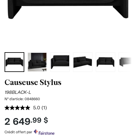
Causeuse Stylus
198BLACK-L
N° d'article:
0848660
5.0
(1)
Lire
1
2 649
.99 $
commentaire.
Lien
vers
Crédit offert par
la