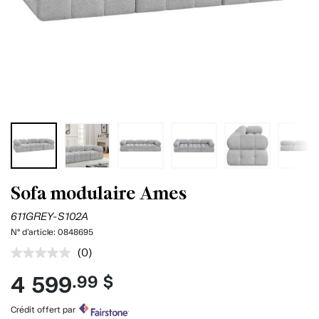
Sofa modulaire Ames
611GREY-S102A
N° d'article:
0848695
(0)
Aucune
cote
4 599
.99 $
pour
ce
produit.
Crédit offert par
Lien