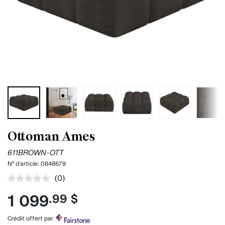
Ottoman Ames
611BROWN-OTT
N° d'article:
0848679
(0)
Aucune
cote
1 099
.99 $
pour
ce
produit.
Crédit offert par
Lien