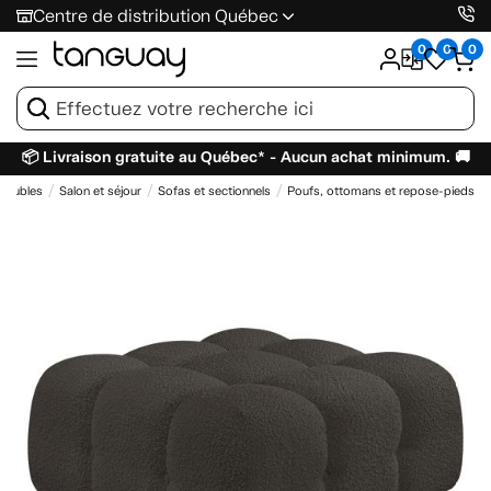
Centre de distribution Québec
0
0
0
📦 Livraison gratuite au Québec* - Aucun achat minimum. 🚚
Meubles
Salon et séjour
Sofas et sectionnels
Poufs, ottomans et repose-pieds