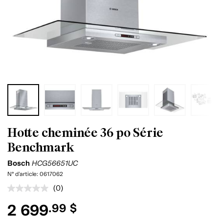
Hotte cheminée 36 po Série
Benchmark
Bosch
HCG56651UC
N° d'article:
0617062
(0)
Aucune
cote
2 699
.99 $
pour
ce