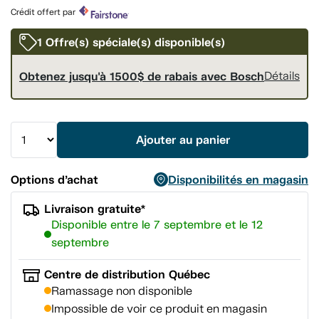
produit.
Crédit offert par
Lien
vers
la
1 Offre(s) spéciale(s) disponible(s)
même
page.
Obtenez jusqu'à 1500$ de rabais avec Bosch
Détails
Ajouter au panier
Options d’achat
Disponibilités en magasin
Livraison gratuite*
Disponible entre le 7 septembre et le 12
septembre
Centre de distribution Québec
Ramassage non disponible
Impossible de voir ce produit en magasin