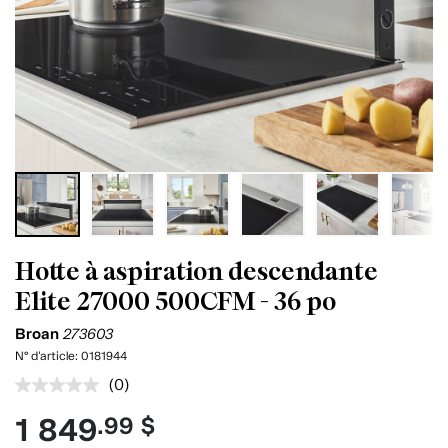
Hotte à aspiration descendante
Elite 27000 500CFM - 36 po
Broan
273603
N° d'article:
0181944
(0)
Aucune
cote
1 849
.99 $
pour
ce