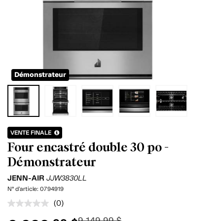
Démonstrateur
VENTE FINALE
Four encastré double 30 po -
Démonstrateur
JENN-AIR
JJW3830LL
N° d'article:
0794919
(0)
Aucune
cote
9 149.99 $