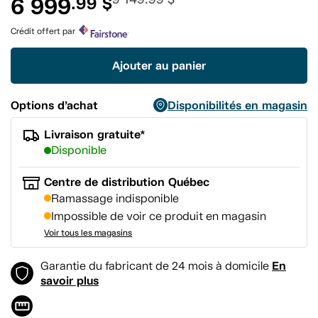
6 999
.99 $
pour
ce
produit.
Crédit offert par
Lien
vers
la
Ajouter au panier
même
page.
Options d’achat
Disponibilités en magasin
Livraison gratuite*
Disponible
Centre de distribution Québec
Ramassage indisponible
Impossible de voir ce produit en magasin
Voir tous les magasins
En
Garantie du fabricant de 24 mois à domicile
savoir plus