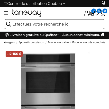
Centre de distribution Québec
0
0
0
📦 Livraison gratuite au Québec* - Aucun achat minimum. 🚚
troménagers
Appareils de cuisson
Four encastrable
Fours encastrés combinés
-
2 150 $