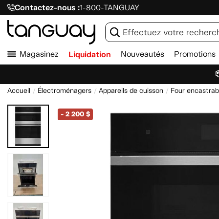
Contactez-nous :
1-800-TANGUAY
Magasinez
Liquidation
Nouveautés
Promotions

Accueil
Électroménagers
Appareils de cuisson
Four encastrab
-
2 200 $