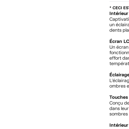
* CECI E
Intérieur
Captivat
un éclair
dents pla
Écran LC
Un écran 
fonction
effort da
températ
Éclairag
L'éclaira
ombres et
Touches 
Conçu de
dans leur
sombres e
Intérieu