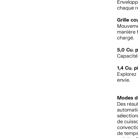
Enveloppé
chaque r
Grille co
Mouvement
manière f
chargé.
5,0 Cu. p
Capacité 
1,4 Cu. 
Explorez 
envie.
Modes de
Des résul
automati
sélectio
de cuisso
convecti
de temps