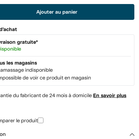
Lien
vers
Ajouter au panier
la
même
page.
d’achat
vraison gratuite*
isponible
us les magasins
amassage indisponible
mpossible de voir ce produit en magasin
En savoir plus
antie du fabricant de 24 mois à domicile
parer le produit
ion