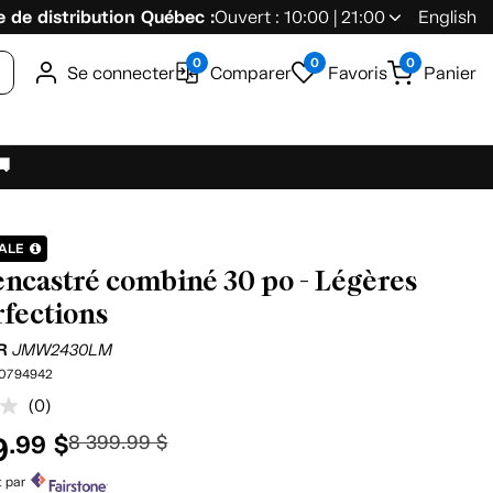
 de distribution Québec :
Ouvert : 10:00 | 21:00
English
0
0
0
Se connecter
Comparer
Favoris
Panier
🚚
NALE
encastré combiné 30 po - Légères
fections
IR
JMW2430LM
0794942
(0)
Aucune
cote
9
.99 $
8 399.99 $
pour
ce
produit.
t par