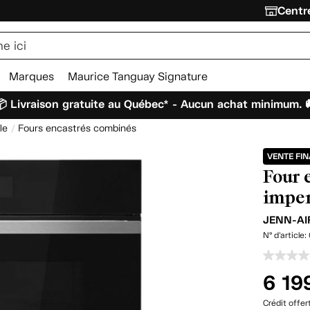
Centre
Marques
Maurice Tanguay Signature
 Livraison gratuite au Québec* - Aucun achat minimum. 
le
Fours encastrés combinés
VENTE FI
Four 
imper
JENN-A
N° d'article:
6 19
Crédit offer