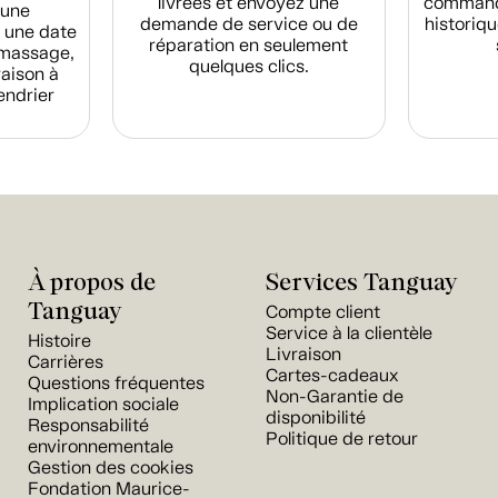
livrées et envoyez une
commande
d'une
demande de service ou de
historiqu
 une date
réparation en seulement
amassage,
quelques clics.
raison à
endrier
À propos de
Services Tanguay
Tanguay
Compte client
Service à la clientèle
Histoire
Livraison
Carrières
Cartes-cadeaux
Questions fréquentes
Non-Garantie de
Implication sociale
disponibilité
Responsabilité
Politique de retour
environnementale
Gestion des cookies
Fondation Maurice-