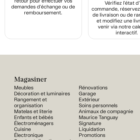
retour pour effectuer vos
Vérifiez l'état 
demandes d'échange ou de
commande, réservez
remboursement.
de livraison ou de r
et modifiez une liv
venir via notre cal
interactif.
Magasiner
Meubles
Rénovations
Décoration et luminaires
Garage
Rangement et
Extérieur
organisation
Soins personnels
Matelas et literie
Animaux de compagnie
Enfants et bébés
Maurice Tanguay
Électroménagers
Signature
Cuisine
Liquidation
Électronique
Promotions