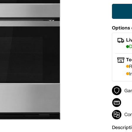
Options 
Li
D
To
R
I
Gar
Com
Descript