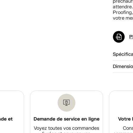
préchauff
attendre
Proofing
votre me
P
Spécific
Dimensi
nde et
Demande de service en ligne
Votre 
Voyez toutes vos commandes
Cons