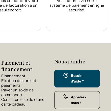
s en détail et votre
vos factures via notre
e de facturation à un
système de paiement en ligne
seul endroit.
sécurisé.
Nous joindre
Paiement et
financement
Besoin
Financement
Fixation des prix et
d'aide ?
paiements
Payer un solde de
commande
Appelez-
Consulter le solde d'une
nous !
carte cadeau